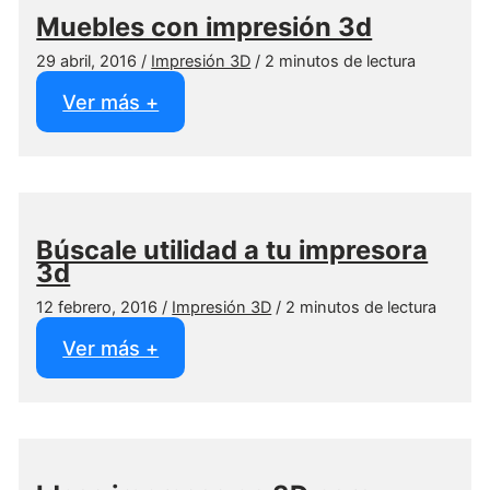
y
Muebles con impresión 3d
aplicaciones
29 abril, 2016
/
Impresión 3D
/
2 minutos de lectura
Muebles
Ver más +
con
impresión
3d
Búscale utilidad a tu impresora
3d
12 febrero, 2016
/
Impresión 3D
/
2 minutos de lectura
Búscale
Ver más +
utilidad
a
tu
impresora
3d