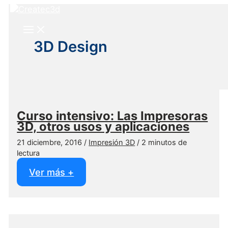
Ir
al
contenido
3D Design
Curso intensivo: Las Impresoras
3D, otros usos y aplicaciones
21 diciembre, 2016
/
Impresión 3D
/
2 minutos de
lectura
Curso
Ver más +
intensivo:
Las
Impresoras
3D,
otros
usos