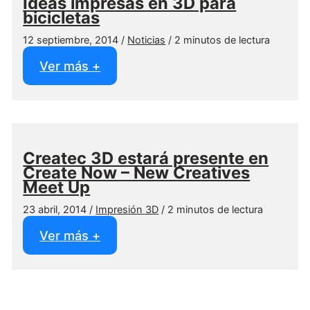
Ideas impresas en 3D para
bicicletas
12 septiembre, 2014
/
Noticias
/
2 minutos de lectura
Ideas
Ver más +
impresas
en
3D
para
bicicletas
Createc 3D estará presente en
Create Now – New Creatives
Meet Up
23 abril, 2014
/
Impresión 3D
/
2 minutos de lectura
Createc
Ver más +
3D
estará
presente
en
Create
Now