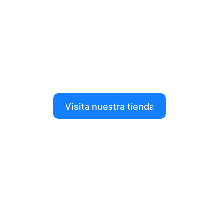
Descubre todo lo que tenemos para
ti en nuestra tienda
Dale forma a tus ideas con nuestros productos de
impresión 3D, robótica y más.
Visita nuestra tienda