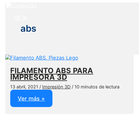
Ir
al
contenido
abs
FILAMENTO ABS PARA
IMPRESORA 3D
13 abril, 2021
/
Impresión 3D
/
10 minutos de lectura
FILAMENTO
Ver más +
ABS
PARA
IMPRESORA
3D