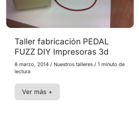
Taller fabricación PEDAL
FUZZ DIY Impresoras 3d
8 marzo, 2014
/
Nuestros talleres
/
1 minuto de
lectura
Taller
Ver más +
fabricación
PEDAL
FUZZ
DIY
Impresoras
3d