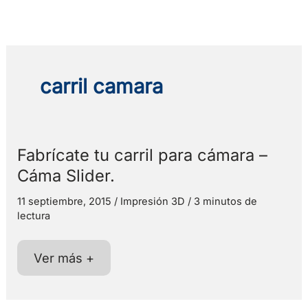
Ir
al
contenido
carril camara
Fabrícate tu carril para cámara –
Cáma Slider.
11 septiembre, 2015
/
Impresión 3D
/
3 minutos de
lectura
Fabrícate
Ver más +
tu
carril
para
cámara