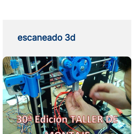
Ir
al
contenido
escaneado 3d