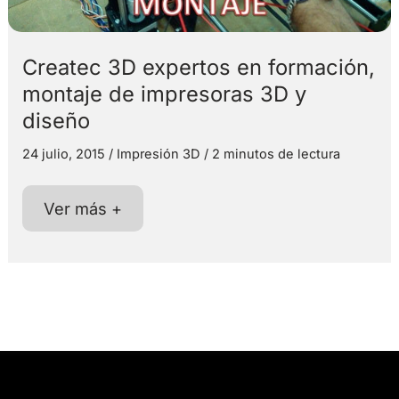
Createc 3D expertos en formación,
montaje de impresoras 3D y
diseño
24 julio, 2015
/
Impresión 3D
/
2 minutos de lectura
Createc
Ver más +
3D
expertos
en
formación,
montaje
de
impresoras
3D
y
diseño