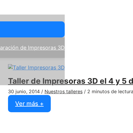
paración de Impresoras 3D
Taller de Impresoras 3D el 4 y 5 d
30 junio, 2014
/
Nuestros talleres
/
2 minutos de lectur
Taller
Ver más +
de
Impresoras
3D
el
4