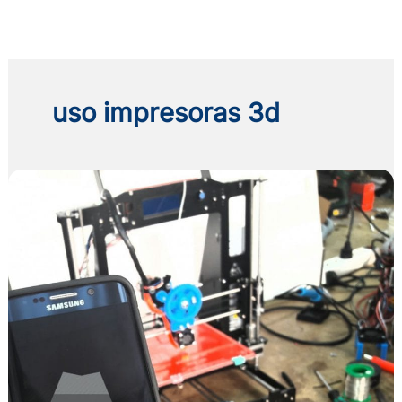
Ir
al
contenido
uso impresoras 3d