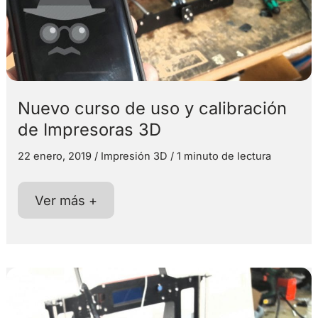
Nuevo curso de uso y calibración
de Impresoras 3D
22 enero, 2019
/
Impresión 3D
/
1 minuto de lectura
Nuevo
Ver más +
curso
de
uso
y
calibración
de
Impresoras
3D