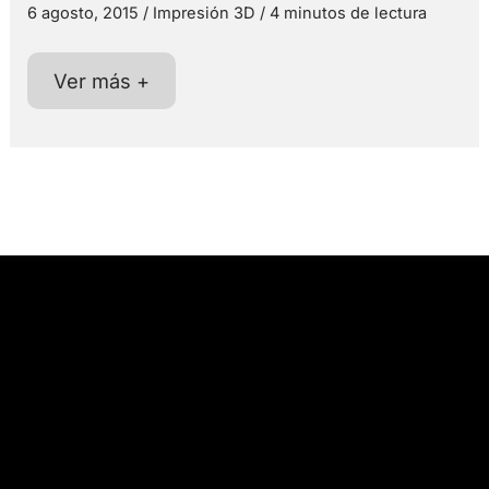
6 agosto, 2015
/
Impresión 3D
/
4 minutos de lectura
Con
Ver más +
Pixels
vuelve
la
nostalgia
por
los
juegos
clásicos
y
el
imperio
de
los
«frikis»