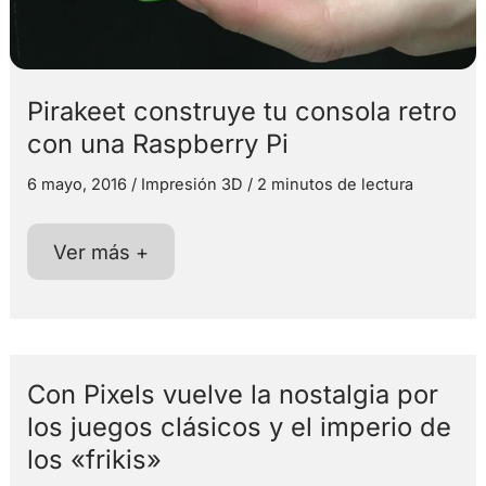
Pirakeet construye tu consola retro
con una Raspberry Pi
6 mayo, 2016
/
Impresión 3D
/
2 minutos de lectura
Pirakeet
Ver más +
construye
tu
consola
retro
con
una
Raspberry
Con Pixels vuelve la nostalgia por
Pi
los juegos clásicos y el imperio de
los «frikis»