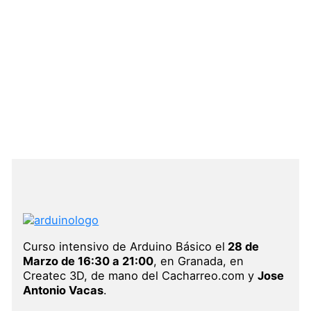
Ir
al
contenido
Curso intensivo de Ardui
Básico
1 comentario
/ Por
createc3d_adminwp
/
14 mar
2014
Curso intensivo de Arduino Básico el
28 de
Marzo de 16:30 a 21:00
, en Granada, en
Createc 3D, de mano del Cacharreo.com y
Jose
Antonio Vacas
.