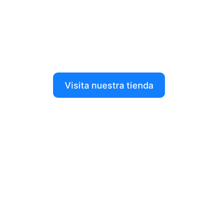
ti en nuestra tienda
Dale forma a tus ideas con nuestros productos de
impresión 3D, robótica y más.
Visita nuestra tienda