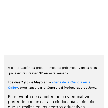
Ir
al
contenido
Próximos eventos a los q
asistirá Createc 3D
Deja un comentario
/ Por
createc3d_adminwp
mayo, 2014
A continuación os presentamos los próximos eventos a los
que asistirá Createc 3D en esta semana:
Los días
7 y 8 de Mayo
en la
«Feria de la Ciencia en la
Calle»
, organizada por el Centro del Profesorado de Jerez.
Este evento de carácter lúdico y educativo
pretende comunicar a la ciudadanía la ciencia
que se realiza en los centros educativos,