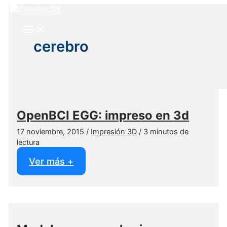
Ir
al
contenido
cerebro
OpenBCI EGG: impreso en 3d
17 noviembre, 2015
/
Impresión 3D
/
3 minutos de
lectura
OpenBCI
Ver más +
EGG:
impreso
en
3d