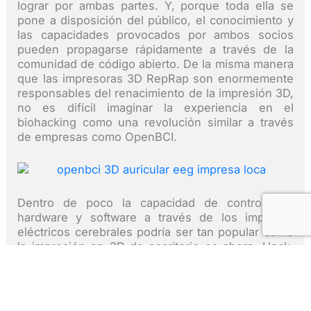
lograr por ambas partes. Y, porque toda ella se
pone a disposición del público, el conocimiento y
las capacidades provocados por ambos socios
pueden propagarse rápidamente a través de la
comunidad de código abierto. De la misma manera
que las impresoras 3D RepRap son enormemente
responsables del renacimiento de la impresión 3D,
no es difícil imaginar la experiencia en el
biohacking como una revolución similar a través
de empresas como OpenBCI.
Dentro de poco la capacidad de controlar el
hardware y software a través de los impulsos
eléctricos cerebrales podría ser tan popular como
la impresión en 3D de escritorio es ahora. Heck,
tal vez incluso la impresora 3D tendrá una interfaz
de control de la mente inalámbrica, en lugar de
una pantalla LCD de a bordo.Y, en lugar de tarjetas
SD y memorias USB se utilizara para cargar