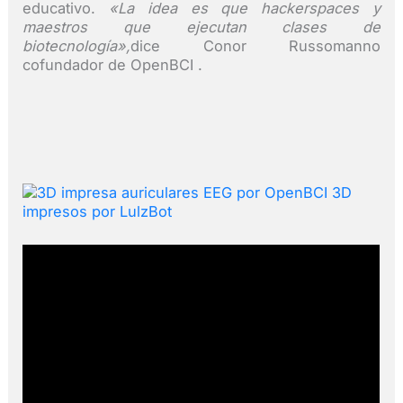
educativo.
«La idea es que hackerspaces y
maestros que ejecutan clases de
biotecnología»,
dice Conor Russomanno
cofundador de OpenBCI .