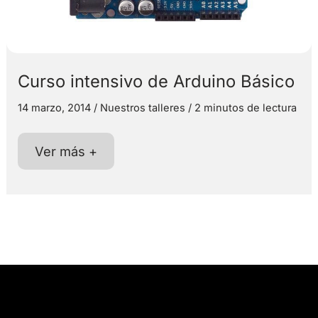
Curso intensivo de Arduino Básico
14 marzo, 2014
/
Nuestros talleres
/
2 minutos de lectura
Curso
Ver más +
intensivo
de
Arduino
Básico