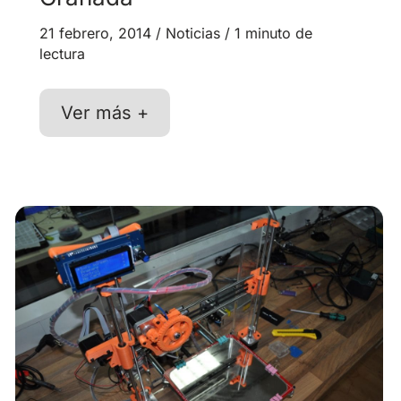
21 febrero, 2014
/
Noticias
/
1 minuto de
lectura
Nuestras
Ver más +
impresoras
3d
en
el
Adobe
Creative
Day
Granada