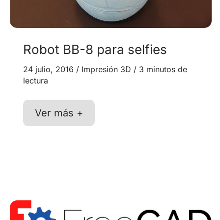
Robot BB-8 para selfies
24 julio, 2016
/
Impresión 3D
/
3 minutos de
lectura
Robot
Ver más +
BB-
8
para
selfies