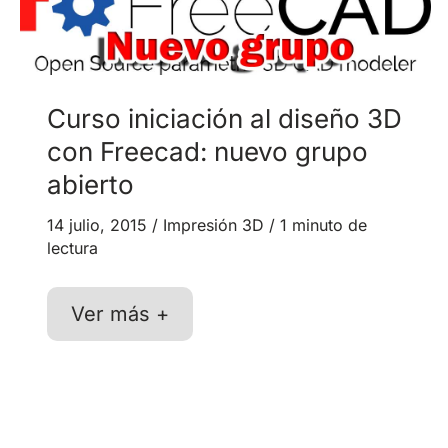
Curso iniciación al diseño 3D
con Freecad: nuevo grupo
abierto
14 julio, 2015
/
Impresión 3D
/
1 minuto de
lectura
Curso
Ver más +
iniciación
al
diseño
3D
con
Freecad: