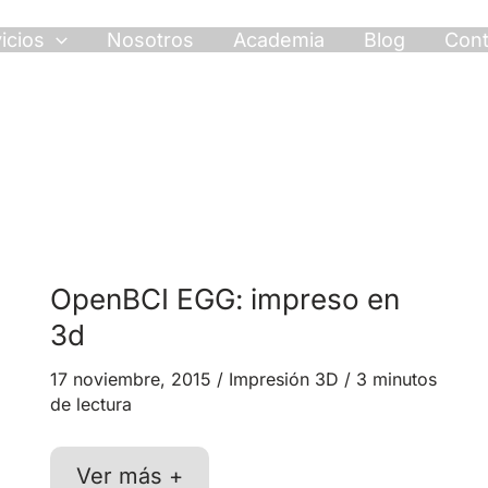
icios
Nosotros
Academia
Blog
Cont
OpenBCI EGG: impreso en
3d
17 noviembre, 2015
/
Impresión 3D
/
3 minutos
de lectura
OpenBCI
Ver más +