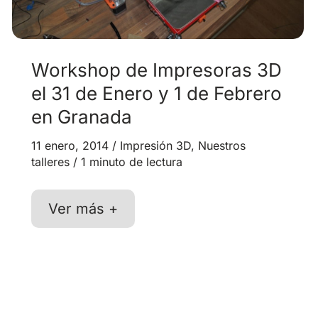
Workshop de Impresoras 3D
el 31 de Enero y 1 de Febrero
en Granada
11 enero, 2014
/
Impresión 3D
,
Nuestros
talleres
/
1 minuto de lectura
Workshop
Ver más +
de
Impresoras
3D
el
31
de
Enero