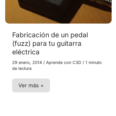
Fabricación de un pedal
(fuzz) para tu guitarra
eléctrica
29 enero, 2014
/
Aprende con C3D
/
1 minuto
de lectura
Fabricación
Ver más +
de
un
pedal
(fuzz)
para