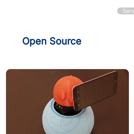
Ir
al
Serv
contenido
Open Source