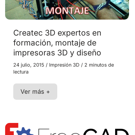
Createc 3D expertos en
formación, montaje de
impresoras 3D y diseño
24 julio, 2015
/
Impresión 3D
/
2 minutos de
lectura
Createc
Ver más +
3D
expertos
en
formación,
montaje
de
impresoras