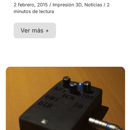
2 febrero, 2015
/
Impresión 3D
,
Noticias
/
2
minutos de lectura
Nuevos
Ver más +
tutoriales
sobre
el
montaje
de
la
Prusa
i3
Steel
en
nuestro
canal
de
YouTube