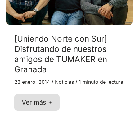
[Uniendo Norte con Sur]
Disfrutando de nuestros
amigos de TUMAKER en
Granada
23 enero, 2014
/
Noticias
/
1 minuto de lectura
[Uniendo
Ver más +
Norte
con
Sur]
Disfrutando
de