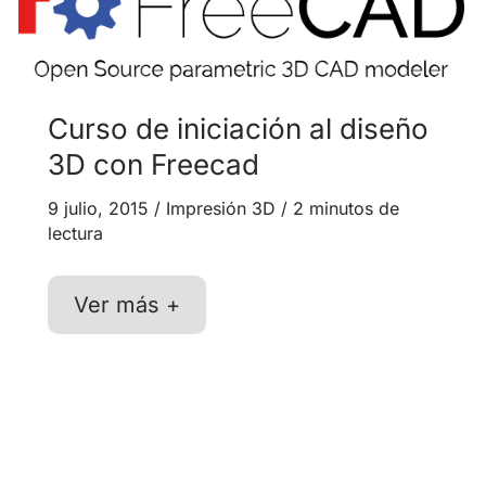
3D
y
diseño
Curso de iniciación al diseño
3D con Freecad
9 julio, 2015
/
Impresión 3D
/
2 minutos de
lectura
Curso
Ver más +
de
iniciación
al
diseño
3D
con
Freecad