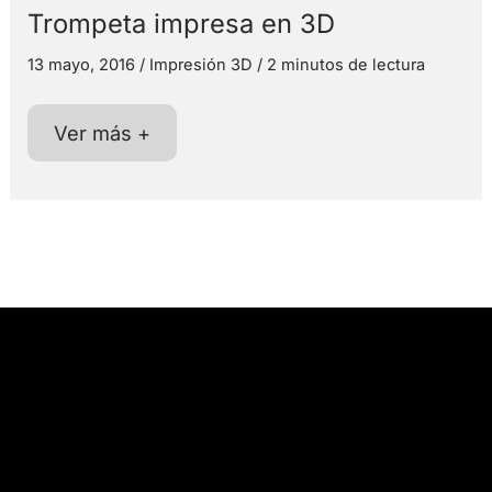
Trompeta impresa en 3D
13 mayo, 2016
/
Impresión 3D
/
2 minutos de lectura
Trompeta
Ver más +
impresa
en
3D