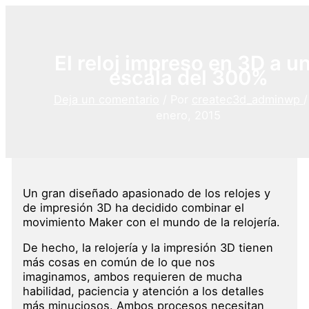
Ir
al
contenido
El reloj impreso en 3D a u
escala del 300%
Deja un comentario
/ Por
createc3d_adminwp
enero, 2015
Un gran diseñado apasionado de los relojes y
de impresión 3D ha decidido combinar el
movimiento Maker con el mundo de la relojería.
De hecho, la relojería y la impresión 3D tienen
más cosas en común de lo que nos
imaginamos, ambos requieren de mucha
habilidad, paciencia y atención a los detalles
más minuciosos. Ambos procesos necesitan