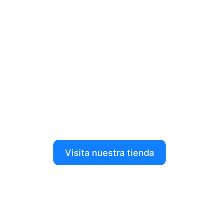
Descubre todo lo que tenemos para
ti en nuestra tienda
Dale forma a tus ideas con nuestros productos de
impresión 3D, robótica y más.
Visita nuestra tienda