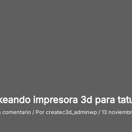
eando impresora 3d para tat
n comentario
/ Por
createc3d_adminwp
/
13 noviembr