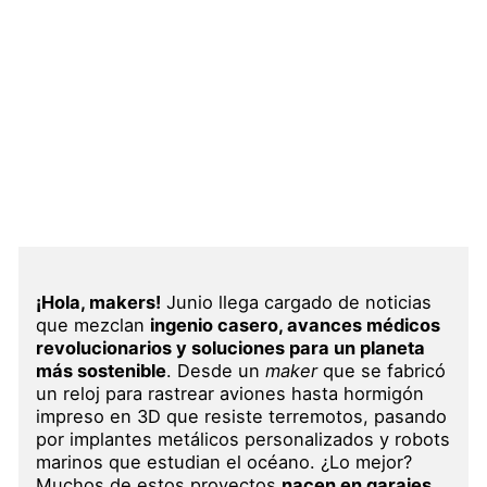
Ir
al
contenido
Maker Update: Novedades 
Impresión 3D y Robótica
Junio / 2025
Deja un comentario
/ Por
Createc 3D
/
27 junio,
¡Hola, makers!
Junio llega cargado de noticias
que mezclan
ingenio casero, avances médicos
revolucionarios y soluciones para un planeta
más sostenible
. Desde un
maker
que se fabricó
un reloj para rastrear aviones hasta hormigón
impreso en 3D que resiste terremotos, pasando
por implantes metálicos personalizados y robots
marinos que estudian el océano. ¿Lo mejor?
Muchos de estos proyectos
nacen en garajes,