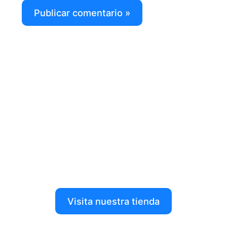
Descubre todo lo que tenemos para
ti en nuestra tienda
Dale forma a tus ideas con nuestros productos de
impresión 3D, robótica y más.
Visita nuestra tienda