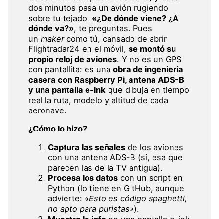
dos minutos pasa un avión rugiendo
sobre tu tejado.
«¿De dónde viene? ¿A
dónde va?»
, te preguntas. Pues
un
maker
como tú, cansado de abrir
Flightradar24 en el móvil,
se montó su
propio reloj de aviones
. Y no es un GPS
con pantallita: es una
obra de ingeniería
casera con Raspberry Pi, antena ADS-B
y una pantalla e-ink
que dibuja en tiempo
real la ruta, modelo y altitud de cada
aeronave.
¿Cómo lo hizo?
Captura las señales
de los aviones
con una antena ADS-B (sí, esa que
parecen las de la TV antigua).
Procesa los datos
con un script en
Python (lo tiene en GitHub, aunque
advierte:
«Esto es código spaghetti,
no apto para puristas»
).
Muestra la info
en una pantalla e-ink