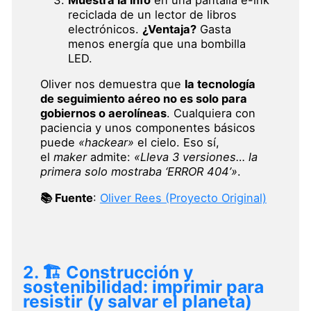
reciclada de un lector de libros
electrónicos.
¿Ventaja?
Gasta
menos energía que una bombilla
LED.
Oliver nos demuestra que
la tecnología
de seguimiento aéreo no es solo para
gobiernos o aerolíneas
. Cualquiera con
paciencia y unos componentes básicos
puede
«hackear»
el cielo. Eso sí,
el
maker
admite:
«Lleva 3 versiones… la
primera solo mostraba ‘ERROR 404’»
.
📚 Fuente
:
Oliver Rees (Proyecto Original)
2. 🏗️ Construcción y
sostenibilidad: imprimir para
resistir (y salvar el planeta)