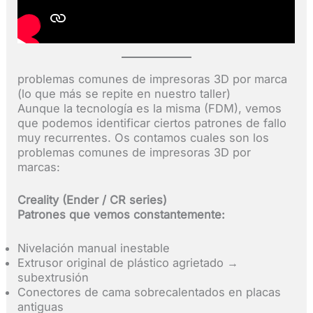
problemas comunes de impresoras 3D por marca
(lo que más se repite en nuestro taller)
Aunque la tecnología es la misma (FDM), vemos
que podemos identificar ciertos patrones de fallo
muy recurrentes. Os contamos cuales son los
problemas comunes de impresoras 3D por
marcas:
Creality (Ender / CR series)
Patrones que vemos constantemente:
Nivelación manual inestable
Extrusor original de plástico agrietado →
subextrusión
Conectores de cama sobrecalentados en placas
antiguas