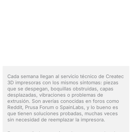
Ir
al
contenido
Problemas comunes en
impresoras 3D
Deja un comentario
/ Por
Createc 3D
/
27
octubre, 2025
Cada semana llegan al servicio técnico de Createc
3D impresoras con los mismos síntomas: piezas
que se despegan, boquillas obstruidas, capas
desplazadas, vibraciones o problemas de
extrusión. Son averías conocidas en foros como
Reddit, Prusa Forum o SpainLabs, y lo bueno es
que tienen soluciones probadas, muchas veces
sin necesidad de reemplazar la impresora.