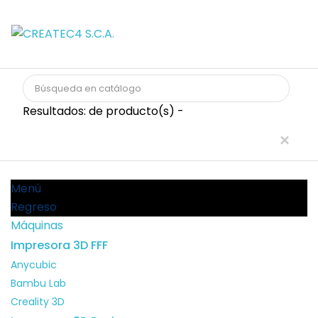
Resultados:
de
producto(s) -
×
Menú
Menú
Regreso
Máquinas
Impresora 3D FFF
Anycubic
Bambu Lab
Creality 3D