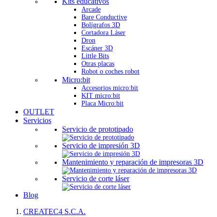
Kits educativos
Arcade
Bare Conductive
Bolígrafos 3D
Cortadora Láser
Dron
Escáner 3D
Little Bits
Otras placas
Robot o coches robot
Micro:bit
Accesorios micro:bit
KIT micro:bit
Placa Micro:bit
OUTLET
Servicios
Servicio de prototipado
Servicio de impresión 3D
Mantenimiento y reparación de impresoras 3D
Servicio de corte láser
Blog
CREATEC4 S.C.A.