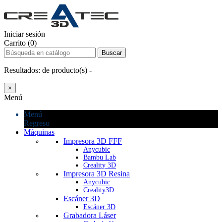
Iniciar sesión
Carrito (0)
Buscar
Resultados:
de
producto(s) -
×
Menú
Menú
Regreso
Máquinas
Impresora 3D FFF
Anycubic
Bambu Lab
Creality 3D
Impresora 3D Resina
Anycubic
Creality3D
Escáner 3D
Escáner 3D
Grabadora Láser