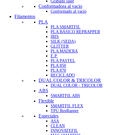
Grabado láser
Conformadora al vacio
Conformado al vacío
Filamentos
PLA
PLA SMARTFIL
PLA BÁSICO REPRAPPER
IRIS
SILK (SEDA)
GLITTER
PLA MADERA
E.P.
PLA PASTEL
PLA 850
PLA 870
RECICLADO
DUAL COLOR & TRICOLOR
DUAL COLOR - TRICOLOR
ABS
SMARTFIL ABS
Flexible
SMARTFIL FLEX
TPU RepRapper
Especiales
ASA
CLEAN
INNOVATEFIL