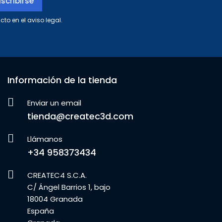
to en el aviso legal.
Información de la tienda
Enviar un email
tienda@createc3d.com
Llámanos
+34 958373434
CREATEC4 S.C.A.
C/ Ángel Barrios 1, bajo
18004 Granada
España