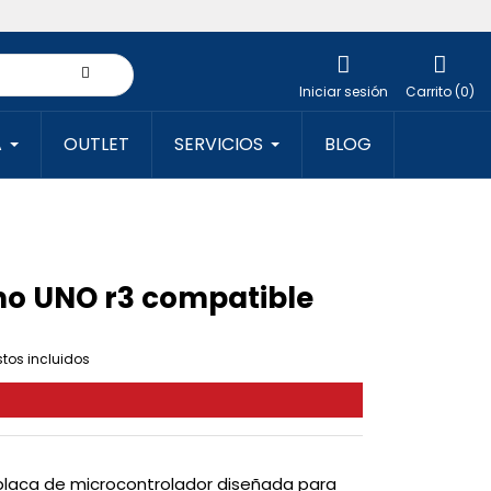
Iniciar sesión
Carrito (0)
A
OUTLET
SERVICIOS
BLOG
no UNO r3 compatible
tos incluidos
 placa de microcontrolador diseñada para