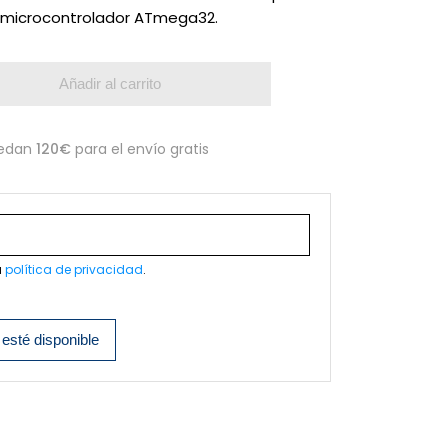
l microcontrolador ATmega32.
Añadir al carrito
edan
120€
para el envío gratis
a
política de privacidad
.
esté disponible