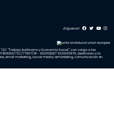
¡Síguenos!
a 72C "Trabajo Autónomo y Economía Social", con cargo a las
00178069G/72C/77807/18 - A1221082E7 2021000976, destinado a la
nea, email marketing, social media, remarketing, comunicación en