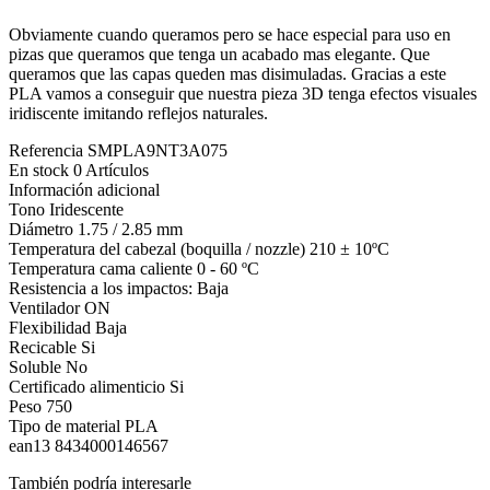
Obviamente cuando queramos pero se hace especial para uso en
pizas que queramos que tenga un acabado mas elegante. Que
queramos que las capas queden mas disimuladas. Gracias a este
PLA vamos a conseguir que nuestra pieza 3D tenga efectos visuales
iridiscente imitando reflejos naturales.
Referencia
SMPLA9NT3A075
En stock
0 Artículos
Información adicional
Tono
Iridescente
Diámetro
1.75 / 2.85 mm
Temperatura del cabezal (boquilla / nozzle)
210 ± 10ºC
Temperatura cama caliente
0 - 60 ºC
Resistencia a los impactos:
Baja
Ventilador
ON
Flexibilidad
Baja
Recicable
Si
Soluble
No
Certificado alimenticio
Si
Peso
750
Tipo de material
PLA
ean13
8434000146567
También podría interesarle