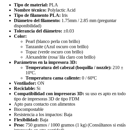
Tipo de material:
PLA
Nombre técnico:
Polylactic Acid
Tipo de filamento PLA:
Iris
Diámetro del filamento:
1.75mm / 2.85 mm (preguntar
disponibilidad)
Tolerancia del diámetro:
±0.03
Color:
Pearl (blanco perla con brillo)
Tanzanite (Azul oscuro con brillo)
Topaz (verde oscuro con brillo)
Alexandrite (rosa/ lila claro con brillo)
Parámetros en la impresora 3D:
Temperatura del cabezal (boquilla / nozzle):
210 ±
10ºC.
Temperatura cama caliente:
0 / 60ºC
Ventilador:
ON
Reciclable:
Si
Compatibilidad con impresoras 3D:
su uso es apto en todo
tipo de impresoras 3D de tipo FDM
Apto para contacto con alimentos
Biocompostable
Resistencia a los impactos:
Baja
Flexibilidad:
Baja
Peso:
750 gramos / 1000 gramos (1 kg) (Consúltanos si estás