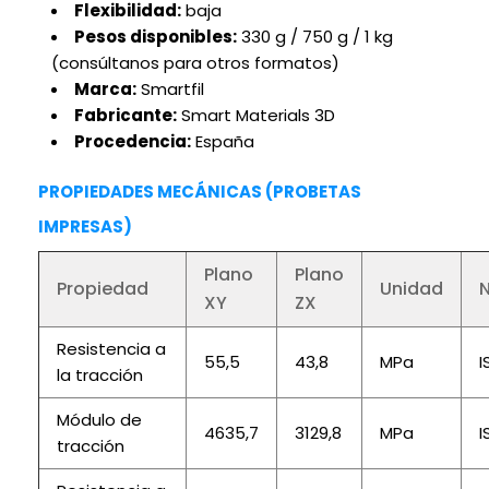
Flexibilidad:
baja
Pesos disponibles:
330 g / 750 g / 1 kg
(consúltanos para otros formatos)
Marca:
Smartfil
Fabricante:
Smart Materials 3D
Procedencia:
España
PROPIEDADES MECÁNICAS (PROBETAS
IMPRESAS)
Plano
Plano
Propiedad
Unidad
XY
ZX
Resistencia a
55,5
43,8
MPa
I
la tracción
Módulo de
4635,7
3129,8
MPa
I
tracción