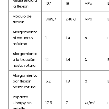
Resistencia a
107
18
MPa
I
la flexión
Módulo de
3189,7
2467,1
MPa
I
flexión
Alargamiento
al esfuerzo
1
1,4
%
I
máximo
Alargamiento
a la tracción
1,1
1,4
%
I
hasta rotura
Alargamiento
por flexión
5,2
1,8
%
I
hasta rotura
Impacto
Charpy sin
17,5
7
kJ/m²
I
entalla