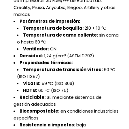
de impresoras 3D FDM/FFF de Bambu Lab,
Creality, Prusa, Anycubic, Elegoo, Artillery y otras
marcas
Parámetros de impresión:
Temperatura de boquilla:
210 ± 10 ºC
Temperatura de cama caliente:
sin cama
o hasta 60 ºC
Ventilador:
ON
Densidad:
1,24 g/cm³ (ASTM D792)
Propiedades térmicas:
Temperatura de transición vítrea:
60 ºC
(ISO 11357)
Vicat B:
59 ºC (ISO 306)
HDT B:
60 ºC (ISO 75)
Reciclable:
Sí, mediante sistemas de
gestión adecuados
Biocompostable:
en condiciones industriales
específicas
Resistencia a impactos:
baja