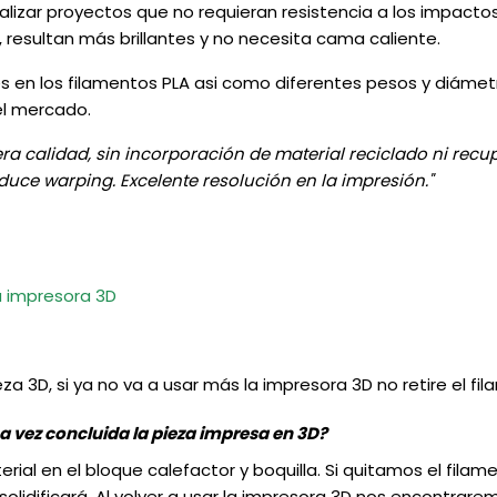
ealizar proyectos que no requieran resistencia a los impacto
resultan más brillantes y no necesita cama caliente.
es en los filamentos PLA asi como diferentes pesos y diáme
el mercado.
era calidad, sin incorporación de material reciclado ni rec
uce warping. Excelente resolución en la impresión."
u impresora 3D
D, si ya no va a usar más la impresora 3D no retire el fila
na vez concluida la pieza impresa en 3D?
al en el bloque calefactor y boquilla. Si quitamos el filam
lidificará. Al volver a usar la impresora 3D nos encontrarem