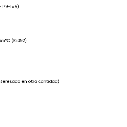
-179-1eA)
Iniciar ses
Cancelar
Cancelar
Crear lista de des
55ºC (E2092)
interesado en otra cantidad)