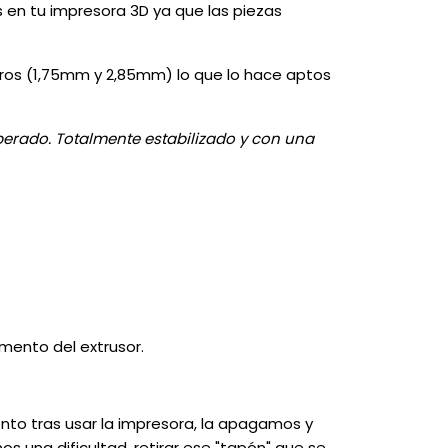
s en tu impresora 3D ya que las piezas
tros (1,75mm y 2,85mm) lo que lo hace aptos
uperado. Totalmente estabilizado y con una
mento del extrusor.
ento tras usar la impresora, la apagamos y
os una dificultad, retirar ese "tapón" que se