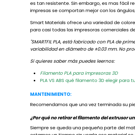
es tan resistente. Sin embargo, es mas fácil r
impresas se comportan mejor con los ángulos, 
Smart Materials ofrece una variedad de color
para casi todas las impresoras comerciales d
"SMARTFIL PLA, está fabricado con PLA de prim
variabilidad en diámetro de ±0.03 mm. No prod
Si quieres saber más puedes leernos:
Filamento PLA para impresoras 3D
PLA VS ABS qué filamento 3D elegir para t
MANTENIMIENTO:
Recomendamos que una vez terminada su pieza 3
¿Por qué no retirar el filamento del extrusor u
Siempre se queda una pequeña parte del materi
estamos un tiempo sin usarla ese material se so