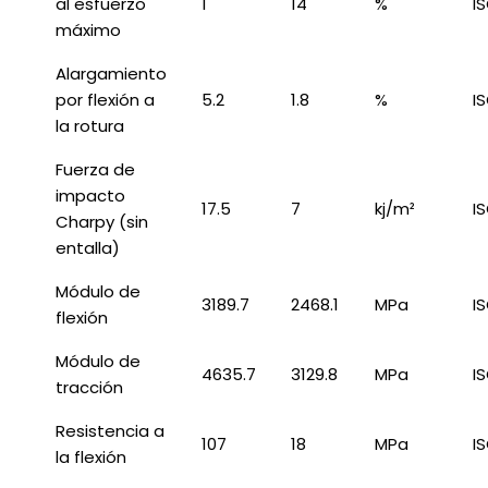
al esfuerzo
1
14
%
I
máximo
Alargamiento
por flexión a
5.2
1.8
%
I
la rotura
Fuerza de
impacto
17.5
7
kj/m²
I
Charpy (sin
entalla)
Módulo de
3189.7
2468.1
MPa
I
flexión
Módulo de
4635.7
3129.8
MPa
I
tracción
Resistencia a
107
18
MPa
I
la flexión