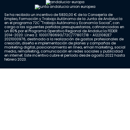
Se ha recibido un incentivo de 5830,00 € de la Consejería de
Empleo, Formación y Trabajo Autónomo de la Junta de Andalucía
en el programa 72C "Trabajo Autónomo y Economía Social", con
cargo a las siguientes partidas presupuestarias, cofinanciadas en
un 80% por el Programa Operativo Regional de Andalucía FEDER
2014-2020: Línea 2: 1000178069G/72C/77807/18 - A1221082E7
2021000976, destinado a la realización de gastos profesionales de
creación, diseño e implementación de planes y campañas de
marketing digital, posicionamiento en línea, email marketing, social
media, remarketing, comunicación en redes sociales y publicidad
en internet. Este incentivo cubre el período desde agosto 2022 hasta
febrero 2023.