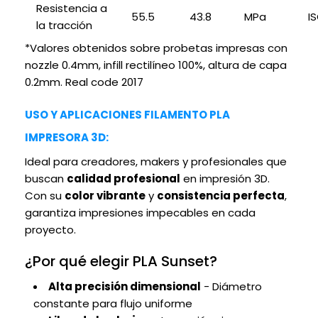
Resistencia a
55.5
43.8
MPa
I
la tracción
*Valores obtenidos sobre probetas impresas con
nozzle 0.4mm, infill rectilíneo 100%, altura de capa
0.2mm. Real code 2017
USO Y APLICACIONES FILAMENTO PLA
IMPRESORA 3D:
Ideal para creadores, makers y profesionales que
buscan
calidad profesional
en impresión 3D.
Con su
color vibrante
y
consistencia perfecta
,
garantiza impresiones impecables en cada
proyecto.
¿Por qué elegir PLA Sunset?
Alta precisión dimensional
- Diámetro
constante para flujo uniforme