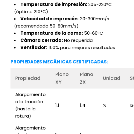
Temperatura de impresión:
205-220°C
(óptimo 210°C)
Velocidad de impresión:
30-300mm/s
(recomendado 50-80mm/s)
Temperatura de la cama:
50-60°C
Cámara cerrada:
No requerida
Ventilador:
100% para mejores resultados
PROPIEDADES MECÁNICAS CERTIFICADAS:
Plano
Plano
Propiedad
Unidad
S
XY
ZX
Alargamiento
a la tracción
1.1
1.4
%
I
(hasta la
rotura)
Alargamiento