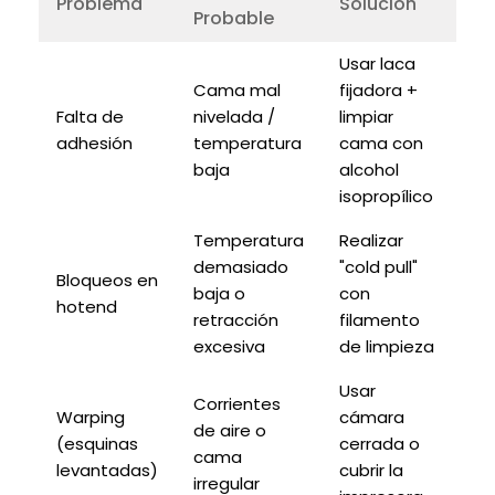
Problema
Solución
Probable
Usar laca
Cama mal
fijadora +
Falta de
nivelada /
limpiar
adhesión
temperatura
cama con
baja
alcohol
isopropílico
Temperatura
Realizar
demasiado
"cold pull"
Bloqueos en
baja o
con
hotend
retracción
filamento
excesiva
de limpieza
Usar
Corrientes
Warping
cámara
de aire o
(esquinas
cerrada o
cama
levantadas)
cubrir la
irregular